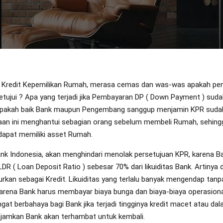
an Kredit Kepemilikan Rumah, merasa cemas dan was-was apakah p
etujui ? Apa yang terjadi jika Pembayaran DP ( Down Payment ) sud
 Apakah baik Bank maupun Pengembang sanggup menjamin KPR sudah
aan ini menghantui sebagian orang sebelum membeli Rumah, sehing
apat memiliki asset Rumah.
k Indonesia, akan menghindari menolak persetujuan KPR, karena B
R ( Loan Deposit Ratio ) sebesar 70% dari likuiditas Bank. Artinya d
rkan sebagai Kredit. Likuiditas yang terlalu banyak mengendap tanp
 karena Bank harus membayar biaya bunga dan biaya-biaya operasiona
gat berbahaya bagi Bank jika terjadi tingginya kredit macet atau da
pinjamkan Bank akan terhambat untuk kembali.