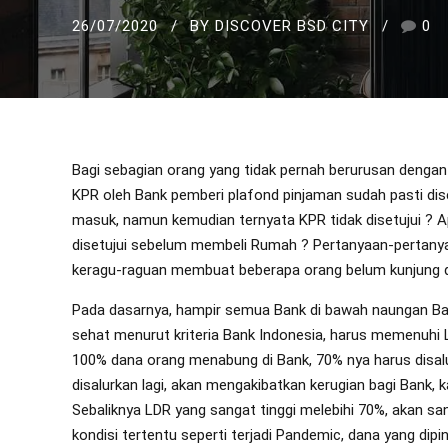
26/07/2020
BY DISCOVER BSD CITY
0
Bagi sebagian orang yang tidak pernah berurusan deng
KPR oleh Bank pemberi plafond pinjaman sudah pasti dis
masuk, namun kemudian ternyata KPR tidak disetujui ?
disetujui sebelum membeli Rumah ? Pertanyaan-pertany
keragu-raguan membuat beberapa orang belum kunjung d
Pada dasarnya, hampir semua Bank di bawah naungan Ban
sehat menurut kriteria Bank Indonesia, harus memenuhi LD
100% dana orang menabung di Bank, 70% nya harus disalu
disalurkan lagi, akan mengakibatkan kerugian bagi Bank,
Sebaliknya LDR yang sangat tinggi melebihi 70%, akan san
kondisi tertentu seperti terjadi Pandemic, dana yang di