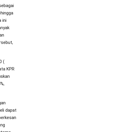
sebagai
ehingga
 ini
anyak
kan
rsebut,
0 (
yata KPR
uskan
5%,
gan
eli dapat
berkesan
ang