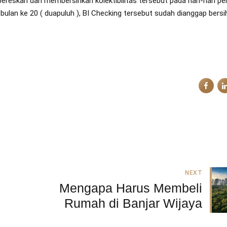
mbereskan dan membersihkan kolektibilitas tersebut pada hari-hari p
lan ke 20 ( duapuluh ), BI Checking tersebut sudah dianggap bersih
NEXT
Mengapa Harus Membeli
Rumah di Banjar Wijaya