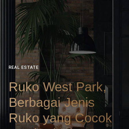
REAL ESTATE
Ruko West Park,
Berbagai Jenis
Ruko yang Cocok